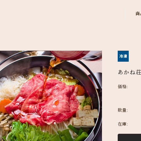
商
あかね荘
価格:
数量:
在庫: